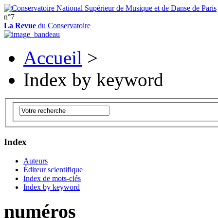
n°7
La Revue
du Conservatoire
Accueil
>
Index by keyword
Index
Auteurs
Éditeur scientifique
Index de mots-clés
Index by keyword
numéros