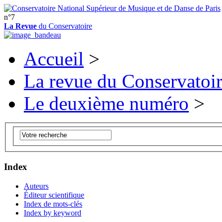
n°7
La Revue
du Conservatoire
Accueil
>
La revue du Conservatoi
Le deuxième numéro
>
Index
Auteurs
Éditeur scientifique
Index de mots-clés
Index by keyword