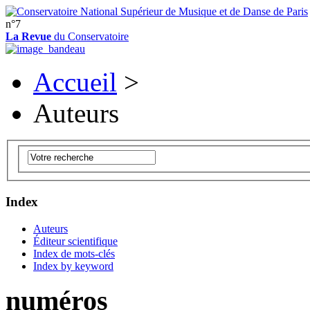
n°7
La Revue
du Conservatoire
Accueil
>
Auteurs
Index
Auteurs
Éditeur scientifique
Index de mots-clés
Index by keyword
numéros