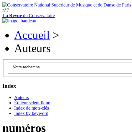
n°7
La Revue
du Conservatoire
Accueil
>
Auteurs
Index
Auteurs
Éditeur scientifique
Index de mots-clés
Index by keyword
numéros