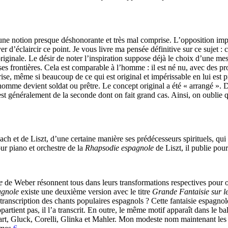
d’une notion presque déshonorante et très mal comprise. L’opposition impor
d’éclaircir ce point. Je vous livre ma pensée définitive sur ce sujet : ch
originale. Le désir de noter l’inspiration suppose déjà le choix d’une me
es frontières. Cela est comparable à l’homme : il est né nu, avec des p
rise, même si beaucoup de ce qui est original et impérissable en lui est 
’homme devient soldat ou prêtre. Le concept original a été « arrangé ». D
t généralement de la seconde dont on fait grand cas. Ainsi, on oublie qu
h et de Liszt, d’une certaine manière ses prédécesseurs spirituels, qui 
ur piano et orchestre de la
Rhapsodie espagnole
de Liszt, il publie pour
e
de Weber résonnent tous dans leurs transformations respectives pour 
agnole
existe une deuxième version avec le titre
Grande Fantaisie sur l
ne transcription des chants populaires espagnols ? Cette fantaisie espagn
artient pas, il l’a transcrit. En outre, le même motif apparaît dans le ba
art, Gluck, Corelli, Glinka et Mahler. Mon modeste nom maintenant les r