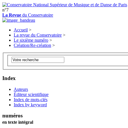
n°7
La Revue
du Conservatoire
Accueil
>
La revue du Conservatoire
>
Le sixième numéro
>
Création/Re-création
>
Index
Auteurs
Éditeur scientifique
Index de mots-clés
Index by keyword
numéros
en texte intégral