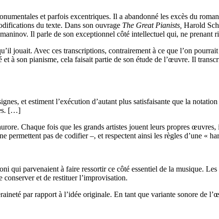
monumentales et parfois excentriques. Il a abandonné les excès du roman
modifications du texte. Dans son ouvrage
The Great Pianists,
Harold Scho
nov. Il parle de son exceptionnel côté intellectuel qui, ne prenant rien
 qu’il jouait. Avec ces transcriptions, contrairement à ce que l’on pourrai
 et à son pianisme, cela faisait partie de son étude de l’œuvre. Il trans
signes, et estiment l’exécution d’autant plus satisfaisante que la notation 
es. […]
e. Chaque fois que les grands artistes jouent leurs propres œuvres, ils
ne permettent pas de codifier –, et respectent ainsi les règles d’une « ha
ni qui parvenaient à faire ressortir ce côté essentiel de la musique. Les
e conserver et de restituer l’improvisation.
aineté par rapport à l’idée originale. En tant que variante sonore de l’œu