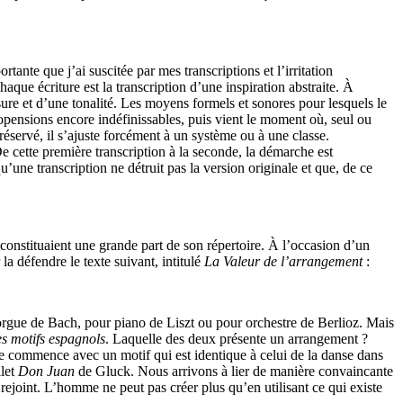
tante que j’ai suscitée par mes transcriptions et l’irritation
aque écriture est la transcription d’une inspiration abstraite. À
sure et d’une tonalité. Les moyens formels et sonores pour lesquels le
ropensions encore indéfinissables, puis vient le moment où, seul ou
préservé, il s’ajuste forcément à un système ou à une classe.
e cette première transcription à la seconde, la démarche est
’une transcription ne détruit pas la version originale et que, de ce
constituaient une grande part de son répertoire. À l’occasion d’un
 la défendre le texte suivant, intitulé
La Valeur de l’arrangement
:
orgue de Bach, pour piano de Liszt ou pour orchestre de Berlioz. Mais
es motifs espagnols
. Laquelle des deux présente un arrangement ?
ole commence avec un motif qui est identique à celui de la danse dans
llet
Don Juan
de Gluck. Nous arrivons à lier de manière convaincante
ejoint. L’homme ne peut pas créer plus qu’en utilisant ce qui existe