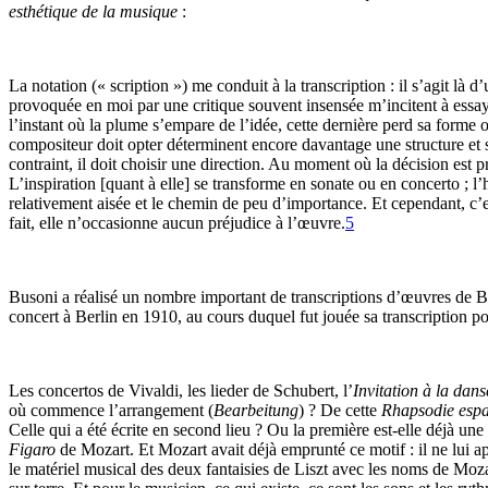
esthétique de la musique
:
La notation (« scription ») me conduit à la transcription : il s’agit là 
provoquée en moi par une critique souvent insensée m’incitent à essayer 
l’instant où la plume s’empare de l’idée, cette dernière perd sa forme 
compositeur doit opter déterminent encore davantage une structure et s
contraint, il doit choisir une direction. Au moment où la décision est p
L’inspiration [quant à elle] se transforme en sonate ou en concerto ; l
relativement aisée et le chemin de peu d’importance. Et cependant, c’es
fait, elle n’occasionne aucun préjudice à l’œuvre.
5
Busoni a réalisé un nombre important de transcriptions d’œuvres de Bac
concert à Berlin en 1910, au cours duquel fut jouée sa transcription po
Les concertos de Vivaldi, les lieder de Schubert, l’
Invitation à la dans
où commence l’arrangement (
Bearbeitung
) ? De cette
Rhapsodie esp
Celle qui a été écrite en second lieu ? Ou la première est-elle déjà u
Figaro
de Mozart. Et Mozart avait déjà emprunté ce motif : il ne lui app
le matériel musical des deux fantaisies de Liszt avec les noms de Moz