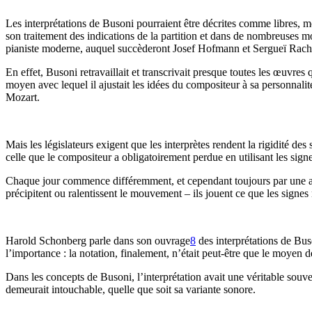
Les interprétations de Busoni pourraient être décrites comme libres, 
son traitement des indications de la partition et dans de nombreuses 
pianiste moderne, auquel succèderont Josef Hofmann et Sergueï Rachmani
En effet, Busoni retravaillait et transcrivait presque toutes les œuvres
moyen avec lequel il ajustait les idées du compositeur à sa personnalité
Mozart.
Mais les législateurs exigent que les interprètes rendent la rigidité des 
celle que le compositeur a obligatoirement perdue en utilisant les sign
Chaque jour commence différemment, et cependant toujours par une auror
précipitent ou ralentissent le mouvement – ils jouent ce que les signes 
Harold Schonberg parle dans son ouvrage
8
des interprétations de Buso
l’importance : la notation, finalement, n’était peut-être que le moyen d
Dans les concepts de Busoni, l’interprétation avait une véritable souver
demeurait intouchable, quelle que soit sa variante sonore.