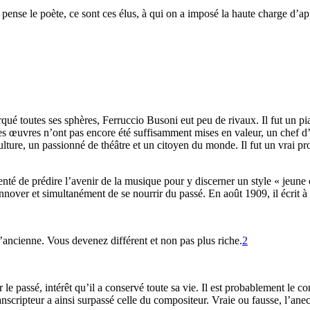
pense le poète, ce sont ces élus, à qui on a imposé la haute charge d’app
ué toutes ses sphères, Ferruccio Busoni eut peu de rivaux. Il fut un p
 œuvres n’ont pas encore été suffisamment mises en valeur, un chef d’
ture, un passionné de théâtre et un citoyen du monde. Il fut un vrai pro
s tenté de prédire l’avenir de la musique pour y discerner un style « jeun
innover et simultanément de se nourrir du passé. En août 1909, il écrit 
l’ancienne. Vous devenez différent et non pas plus riche.
2
 le passé, intérêt qu’il a conservé toute sa vie. Il est probablement le c
nscripteur a ainsi surpassé celle du compositeur. Vraie ou fausse, l’anec