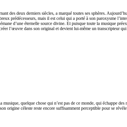
rnant des deux derniers siècles, a marqué toutes ses sphères. Aujourd’hu
reux prédécesseurs, mais il est celui qui a porté à son paroxysme l’intera
 émane d’une éternelle source divine. Et puisque toute la musique préexis
recréer l’œuvre dans son original et devient lui-même un transcripteur qui
 la musique, quelque chose qui n’est pas de ce monde, qui échappe des ma
t, son origine céleste reste encore suffisamment perceptible pour se révél