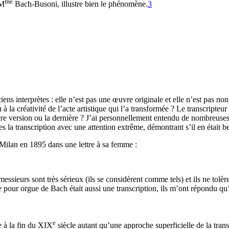
me
 M
Bach-Busoni, illustre bien le phénomène.
3
ens interprètes : elle n’est pas une œuvre originale et elle n’est pas non
u à la créativité de l’acte artistique qui l’a transformée ? Le transcripte
ière version ou la dernière ? J’ai personnellement entendu de nombreuses
ranscription avec une attention extrême, démontrant s’il en était besoi
 Milan en 1895 dans une lettre à sa femme :
essieurs sont très sérieux (ils se considèrent comme tels) et ils ne tolèr
ue pour orgue de Bach était aussi une transcription, ils m’ont répondu 
e
e à la fin du XIX
siècle autant qu’une approche superficielle de la tran