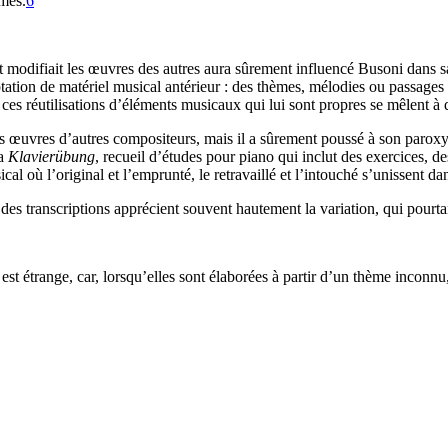
hmes.
6
t et modifiait les œuvres des autres aura sûrement influencé Busoni dan
ation de matériel musical antérieur : des thèmes, mélodies ou passages e
es réutilisations d’éléments musicaux qui lui sont propres se mêlent à
s œuvres d’autres compositeurs, mais il a sûrement poussé à son paroxysme
sa
Klavierübung
, recueil d’études pour piano qui inclut des exercices, d
al où l’original et l’emprunté, le retravaillé et l’intouché s’unissent da
es des transcriptions apprécient souvent hautement la variation, qui pourta
i est étrange, car, lorsqu’elles sont élaborées à partir d’un thème inconn