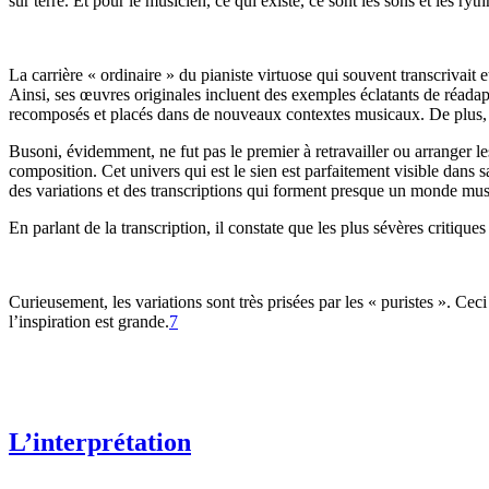
sur terre. Et pour le musicien, ce qui existe, ce sont les sons et les ryt
La carrière « ordinaire » du pianiste virtuose qui souvent transcrivai
Ainsi, ses œuvres originales incluent des exemples éclatants de réadapt
recomposés et placés dans de nouveaux contextes musicaux. De plus, c
Busoni, évidemment, ne fut pas le premier à retravailler ou arranger le
composition. Cet univers qui est le sien est parfaitement visible dans 
des variations et des transcriptions qui forment presque un monde music
En parlant de la transcription, il constate que les plus sévères critiqu
Curieusement, les variations sont très prisées par les « puristes ». Cec
l’inspiration est grande.
7
L’interprétation