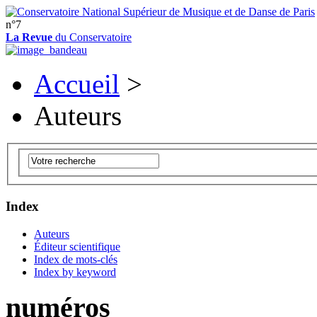
n°7
La Revue
du Conservatoire
Accueil
>
Auteurs
Index
Auteurs
Éditeur scientifique
Index de mots-clés
Index by keyword
numéros