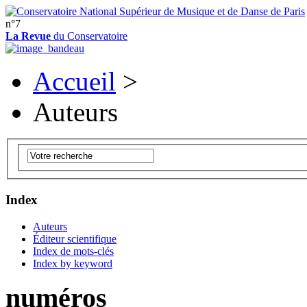
n°7
La Revue
du Conservatoire
Accueil
>
Auteurs
Index
Auteurs
Éditeur scientifique
Index de mots-clés
Index by keyword
numéros