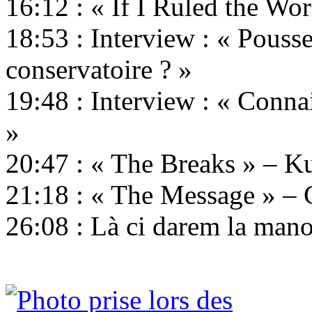
16:12 : « If I Ruled the Wo
18:53 : Interview : « Pousse
conservatoire ? »
19:48 : Interview : « Connai
»
20:47 : « The Breaks » – K
21:18 : « The Message » – 
26:08 : Là ci darem la man