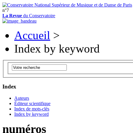
n°7
La Revue
du Conservatoire
Accueil
>
Index by keyword
Index
Auteurs
Éditeur scientifique
Index de mots-clés
Index by keyword
numéros