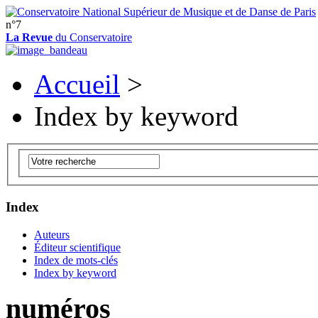
n°7
La Revue
du Conservatoire
Accueil
>
Index by keyword
Index
Auteurs
Éditeur scientifique
Index de mots-clés
Index by keyword
numéros