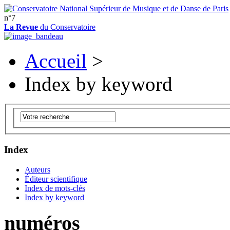
n°7
La Revue
du Conservatoire
Accueil
>
Index by keyword
Index
Auteurs
Éditeur scientifique
Index de mots-clés
Index by keyword
numéros