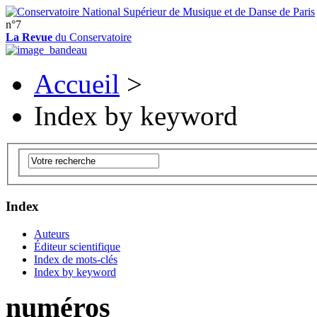
n°7
La Revue
du Conservatoire
Accueil
>
Index by keyword
Index
Auteurs
Éditeur scientifique
Index de mots-clés
Index by keyword
numéros