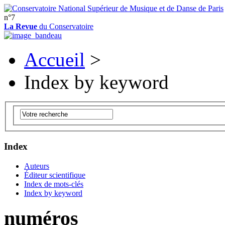
n°7
La Revue
du Conservatoire
Accueil
>
Index by keyword
Index
Auteurs
Éditeur scientifique
Index de mots-clés
Index by keyword
numéros