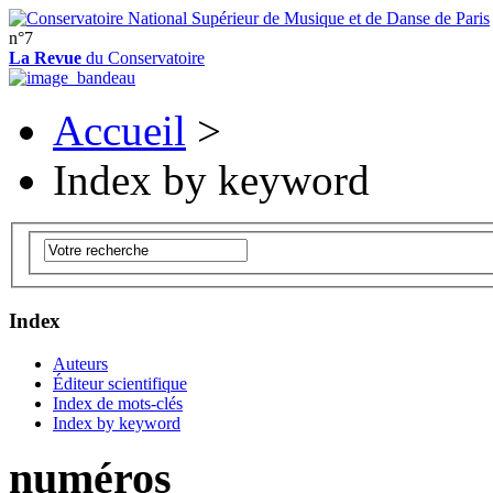
n°7
La Revue
du Conservatoire
Accueil
>
Index by keyword
Index
Auteurs
Éditeur scientifique
Index de mots-clés
Index by keyword
numéros