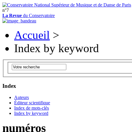
n°7
La Revue
du Conservatoire
Accueil
>
Index by keyword
Index
Auteurs
Éditeur scientifique
Index de mots-clés
Index by keyword
numéros