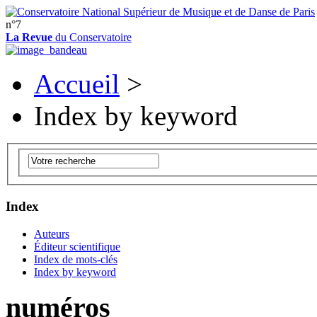
n°7
La Revue
du Conservatoire
Accueil
>
Index by keyword
Index
Auteurs
Éditeur scientifique
Index de mots-clés
Index by keyword
numéros