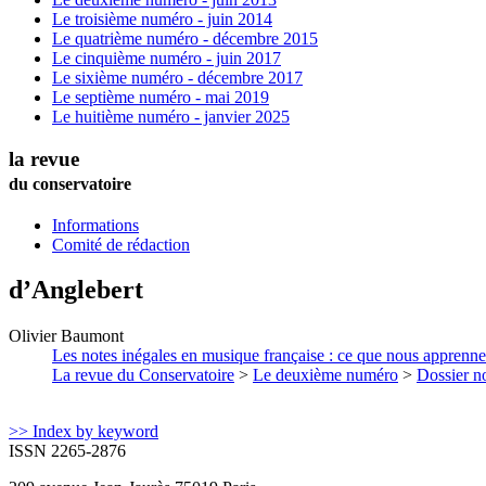
Le troisième numéro - juin 2014
Le quatrième numéro - décembre 2015
Le cinquième numéro - juin 2017
Le sixième numéro - décembre 2017
Le septième numéro - mai 2019
Le huitième numéro - janvier 2025
la revue
du conservatoire
Informations
Comité de rédaction
d’Anglebert
Olivier
Baumont
Les notes inégales en musique française : ce que nous apprennen
La revue du Conservatoire
>
Le deuxième numéro
>
Dossier no
>> Index by keyword
ISSN 2265-2876