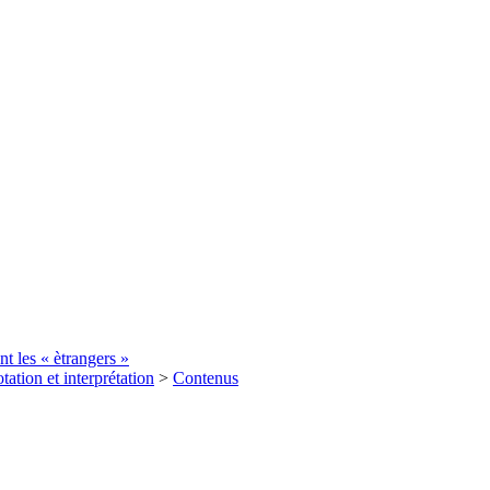
t les « ètrangers »
tation et interprétation
>
Contenus