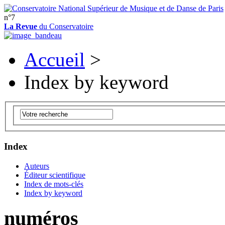
n°7
La Revue
du Conservatoire
Accueil
>
Index by keyword
Index
Auteurs
Éditeur scientifique
Index de mots-clés
Index by keyword
numéros