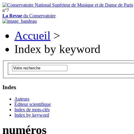
n°7
La Revue
du Conservatoire
Accueil
>
Index by keyword
Index
Auteurs
Éditeur scientifique
Index de mots-clés
Index by keyword
numéros