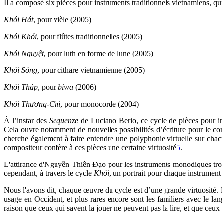
Il a composé six pièces pour instruments traditionnels vietnamiens, qui
Khói Hát
, pour vièle (2005)
Khói Khói
, pour flûtes traditionnelles (2005)
Khói Nguyệt
, pour luth en forme de lune (2005)
Khói Sóng
, pour cithare vietnamienne (2005)
Khói Tháp
, pour
biwa
(2006)
Khói Thương-Chi
, pour monocorde (2004)
À l’instar des
Sequenze
de Luciano Berio, ce cycle de pièces pour in
Cela ouvre notamment de nouvelles possibilités d’écriture pour le com
cherche également à faire entendre une polyphonie virtuelle sur chac
compositeur confère à ces pièces une certaine virtuosité
5
.
L'attirance d'Nguyễn Thiên Đạo pour les instruments monodiques trouve
cependant, à travers le cycle
Khói
, un portrait pour chaque instrument
Nous l'avons dit, chaque œuvre du cycle est d’une grande virtuosité. 
usage en Occident, et plus rares encore sont les familiers avec le l
raison que ceux qui savent la jouer ne peuvent pas la lire, et que ceux q