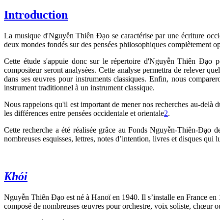
Introduction
La musique d'Nguyễn Thiên Đạo se caractérise par une écriture occid
deux mondes fondés sur des pensées philosophiques complètement oppo
Cette étude s'appuie donc sur le répertoire d'Nguyễn Thiên Đạo po
compositeur seront analysées. Cette analyse permettra de relever quelq
dans ses œuvres pour instruments classiques. Enfin, nous comparero
instrument traditionnel à un instrument classique.
Nous rappelons qu'il est important de mener nos recherches au-delà du
les différences entre pensées occidentale et orientale
2
.
Cette recherche a été réalisée grâce au Fonds Nguyễn-Thiên-Đạo de 
nombreuses esquisses, lettres, notes d’intention, livres et disques qui l
Khói
Nguyễn Thiên Đạo est né à Hanoï en 1940. Il s’installe en France en 19
composé de nombreuses œuvres pour orchestre, voix soliste, chœur ou 