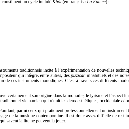
 constituent un cycle intitulé
Khói
(en français :
La Fumée
) :
struments traditionnels incite à l’expérimentation de nouvelles techni
positeur qui intègre, entre autres, des
pizzicati
inhabituels et des note
un de ces instruments monodiques. C’est à travers ces différents modes 
 certainement son origine dans la monodie, le lyrisme et l’aspect liné
 traditionnel vietnamien qui réunit les deux esthétiques, occidentale
et
or
Pourtant, parmi ceux qui pratiquent professionnellement un instrument tr
angage de la musique contemporaine. Il est donc assez difficile de res
ui savent la lire ne peuvent la jouer.