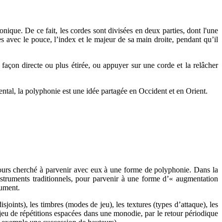
ique. De ce fait, les cordes sont divisées en deux parties, dont l'une
es avec le pouce, l’index et le majeur de sa main droite, pendant qu’il
e façon directe ou plus étirée, ou appuyer sur une corde et la relâcher
ental, la polyphonie est une idée partagée en Occident et en Orient.
ours cherché à parvenir avec eux à une forme de polyphonie. Dans la
truments traditionnels, pour parvenir à une forme d’« augmentation
rument.
joints), les timbres (modes de jeu), les textures (types d’attaque), les
 jeu de répétitions espacées dans une monodie, par le retour périodique