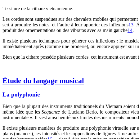
Tessiture de la cithare vietnamienne.
Les cordes sont suspendues sur des chevalets mobiles qui permettent a
sert à produire les notes, et l’autre à leur apporter des inflexions
13
. 
produit des ornementations ou des vibratos avec sa main gauche
14
.
Il existe plusieurs techniques pour générer ces inflexions : le musici
immédiatement après (comme une broderie), ou encore appuyer sur un
Bien que la cithare possède plusieurs cordes, cet instrument est avant
Étude du langage musical
La polyphonie
Bien que la plupart des instruments traditionnels du Vietnam soien
même idée que les
Sequenze
de Luciano Berio, le compositeur vietn
instrumentale ». Il s'est ainsi heurté aux limites des instruments monod
Il existe plusieurs manières de produire une polyphonie virtuelle sur u
plans (nuances), les intensités et les oppositions de figures. Une aut