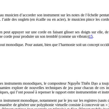
u musicien d’accorder son instrument sur les notes de l’échelle pentaton
À l’aide des onglets (en écaille ou en acier), le musicien pince les cord
en peut appuyer sur une corde en faisant glisser ses doigts sur elle, d
e corde pour produire un son tremblé (comme un vibrato)
15
.
 tout monodique. Pour autant, bien que l’harmonie soit un concept occid
t des instruments monodiques, le compositeur Nguyễn Thiên Đạo a touj
amien explore de nouvelles techniques de jeu pour chacun de ces ins
iques, qui l’ont poussé à repenser le rapport entre instrumentiste et inst
n instrument monodique, notamment par le jeu sur les registres (sauts dis
re manière de générer une polyphonie virtuelle consiste à concevoir un «