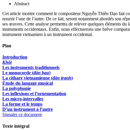
Abstract
Cet article montre comment le compositeur Nguyễn Thiên Đạo fait co
nourrir l’une de l’autre. De ce fait, seront notamment abordés son ré
ses œuvres. Cette analyse permettra de relever quelques éléments du la
instruments occidentaux. Enfin, nous effectuerons une brève comparai
instrument vietnamien à un instrument occidental.
Plan
Introduction
Khói
Les instruments traditionnels
Le monocorde (
đàn bau
)
La cithare vietnamienne (
đàn tranh
)
Étude du langage musical
La polyphonie
Les inflexions et l’ornementation
Les micro-intervalles
La forme et le temps
D’un instrument à l’autre
Signaler ce document
Texte intégral