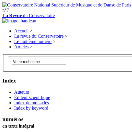
n°7
La Revue
du Conservatoire
Accueil
>
La revue du Conservatoire
>
Le huitième numéro
>
Articles
>
Index
Auteurs
Éditeur scientifique
Index de mots-clés
Index by keyword
numéros
en texte intégral