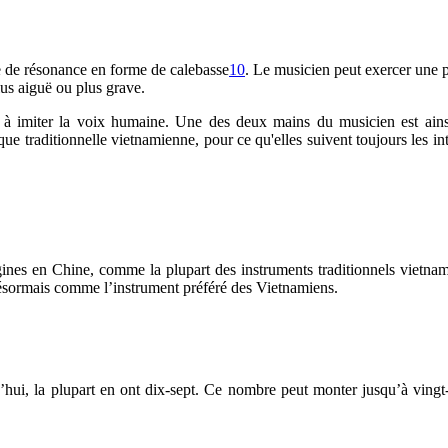
se de résonance en forme de calebasse
10
. Le musicien peut exercer une 
lus aiguë ou plus grave.
 à imiter la voix humaine. Une des deux mains du musicien est ainsi
ue traditionnelle vietnamienne, pour ce qu'elles suivent toujours les i
ines en Chine, comme la plupart des instruments traditionnels vietna
 désormais comme l’instrument préféré des Vietnamiens.
hui, la plupart en ont dix-sept. Ce nombre peut monter jusqu’à vingt-qu