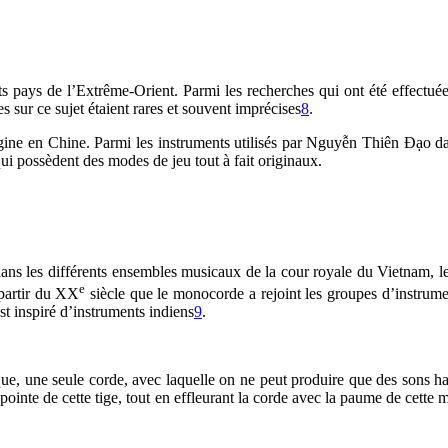
 pays de l’Extrême-Orient. Parmi les recherches qui ont été effectuées 
s sur ce sujet étaient rares et souvent imprécises
8
.
rigine en Chine. Parmi les instruments utilisés par Nguyễn Thiên Đạo 
ui possèdent des modes de jeu tout à fait originaux.
ans les différents ensembles musicaux de la cour royale du Vietnam, le m
e
 partir du XX
siècle que le monocorde a rejoint les groupes d’instrume
st inspiré d’instruments indiens
9
.
, une seule corde, avec laquelle on ne peut produire que des sons har
 pointe de cette tige, tout en effleurant la corde avec la paume de cet