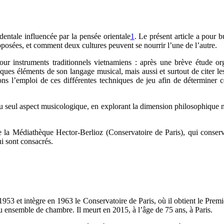
entale influencée par la pensée orientale
1
. Le présent article a pour
sées, et comment deux cultures peuvent se nourrir l’une de l’autre.
ur instruments traditionnels vietnamiens : après une brève étude org
ues éléments de son langage musical, mais aussi et surtout de citer les
ns l’emploi de ces différentes techniques de jeu afin de déterminer 
 seul aspect musicologique, en explorant la dimension philosophique no
la Médiathèque Hector-Berlioz (Conservatoire de Paris), qui conserve
ui sont consacrés.
53 et intègre en 1963 le Conservatoire de Paris, où il obtient le Premi
ensemble de chambre. Il meurt en 2015, à l’âge de 75 ans, à Paris.