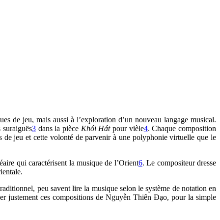
ques de jeu, mais aussi à l’exploration d’un nouveau langage musical.
s suraiguës
3
dans la pièce
Khói Hát
pour vièle
4
. Chaque composition
de jeu et cette volonté de parvenir à une polyphonie virtuelle que le
aire qui caractérisent la musique de l’Orient
6
. Le compositeur dresse
ientale.
aditionnel, peu savent lire la musique selon le système de notation en
tituer justement ces compositions de Nguyễn Thiên Đạo, pour la simple