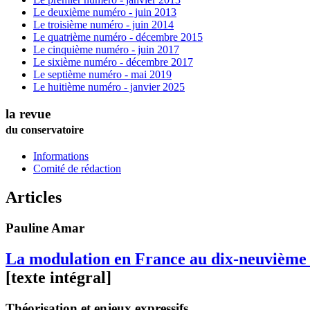
Le deuxième numéro - juin 2013
Le troisième numéro - juin 2014
Le quatrième numéro - décembre 2015
Le cinquième numéro - juin 2017
Le sixième numéro - décembre 2017
Le septième numéro - mai 2019
Le huitième numéro - janvier 2025
la revue
du conservatoire
Informations
Comité de rédaction
Articles
Pauline
Amar
La modulation en France au dix-neuvième 
[texte intégral]
Théorisation et enjeux expressifs