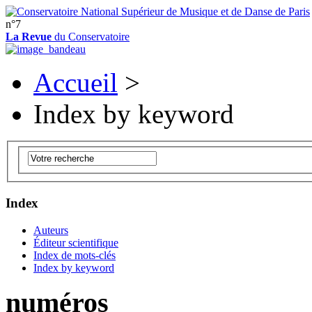
n°7
La Revue
du Conservatoire
Accueil
>
Index by keyword
Index
Auteurs
Éditeur scientifique
Index de mots-clés
Index by keyword
numéros