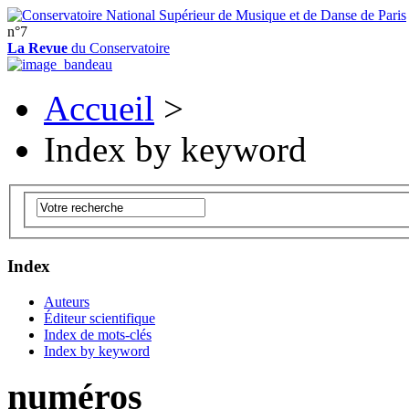
n°7
La Revue
du Conservatoire
Accueil
>
Index by keyword
Index
Auteurs
Éditeur scientifique
Index de mots-clés
Index by keyword
numéros