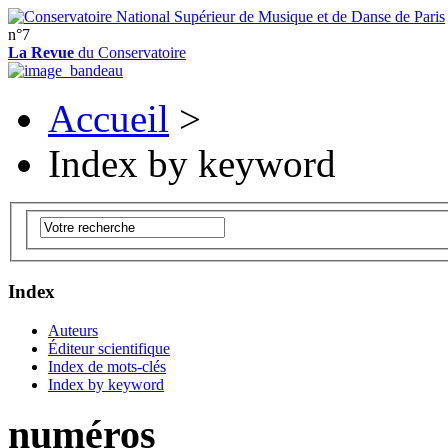
n°7
La Revue
du Conservatoire
Accueil
>
Index by keyword
Index
Auteurs
Éditeur scientifique
Index de mots-clés
Index by keyword
numéros