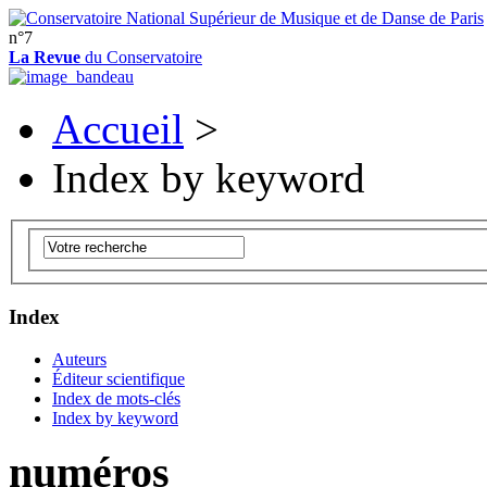
n°7
La Revue
du Conservatoire
Accueil
>
Index by keyword
Index
Auteurs
Éditeur scientifique
Index de mots-clés
Index by keyword
numéros