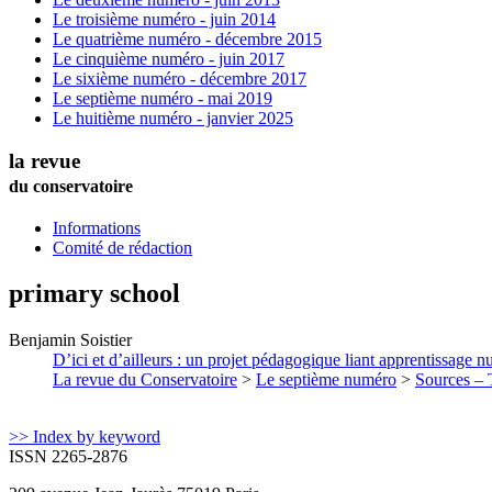
Le troisième numéro - juin 2014
Le quatrième numéro - décembre 2015
Le cinquième numéro - juin 2017
Le sixième numéro - décembre 2017
Le septième numéro - mai 2019
Le huitième numéro - janvier 2025
la revue
du conservatoire
Informations
Comité de rédaction
primary school
Benjamin
Soistier
D’ici et d’ailleurs : un projet pédagogique liant apprentissage n
La revue du Conservatoire
>
Le septième numéro
>
Sources – T
>> Index by keyword
ISSN 2265-2876