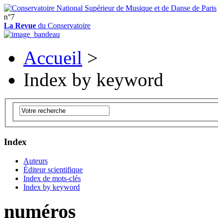
n°7
La Revue
du Conservatoire
Accueil
>
Index by keyword
Index
Auteurs
Éditeur scientifique
Index de mots-clés
Index by keyword
numéros