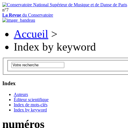
n°7
La Revue
du Conservatoire
Accueil
>
Index by keyword
Index
Auteurs
Éditeur scientifique
Index de mots-clés
Index by keyword
numéros