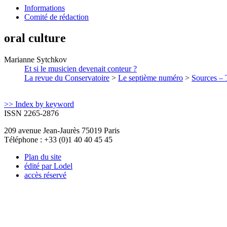
Informations
Comité de rédaction
oral culture
Marianne
Sytchkov
Et si le musicien devenait conteur ?
La revue du Conservatoire
>
Le septième numéro
>
Sources – T
>> Index by keyword
ISSN 2265-2876
209 avenue Jean-Jaurès 75019 Paris
Téléphone : +33 (0)1 40 40 45 45
Plan du site
édité par Lodel
accès réservé