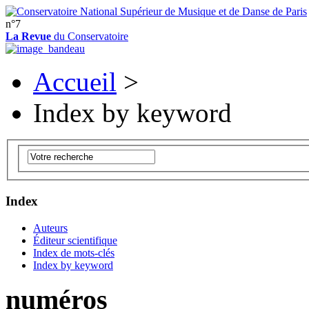
n°7
La Revue
du Conservatoire
Accueil
>
Index by keyword
Index
Auteurs
Éditeur scientifique
Index de mots-clés
Index by keyword
numéros