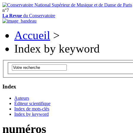
n°7
La Revue
du Conservatoire
Accueil
>
Index by keyword
Index
Auteurs
Éditeur scientifique
Index de mots-clés
Index by keyword
numéros