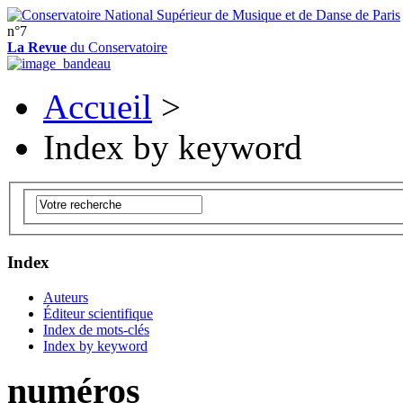
n°7
La Revue
du Conservatoire
Accueil
>
Index by keyword
Index
Auteurs
Éditeur scientifique
Index de mots-clés
Index by keyword
numéros