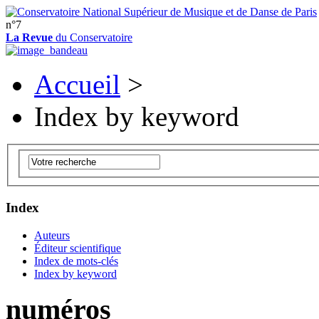
n°7
La Revue
du Conservatoire
Accueil
>
Index by keyword
Index
Auteurs
Éditeur scientifique
Index de mots-clés
Index by keyword
numéros