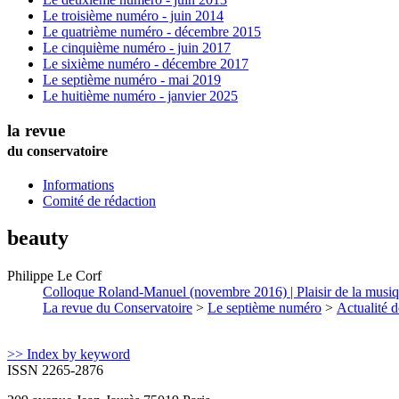
Le troisième numéro - juin 2014
Le quatrième numéro - décembre 2015
Le cinquième numéro - juin 2017
Le sixième numéro - décembre 2017
Le septième numéro - mai 2019
Le huitième numéro - janvier 2025
la revue
du conservatoire
Informations
Comité de rédaction
beauty
Philippe
Le Corf
Colloque Roland-Manuel (novembre 2016) | Plaisir de la musiqu
La revue du Conservatoire
>
Le septième numéro
>
Actualité d
>> Index by keyword
ISSN 2265-2876