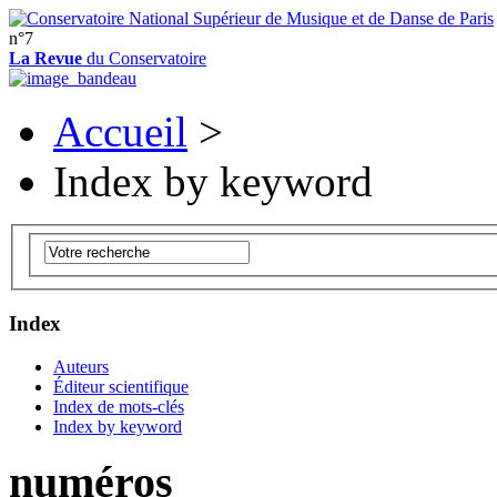
n°7
La Revue
du Conservatoire
Accueil
>
Index by keyword
Index
Auteurs
Éditeur scientifique
Index de mots-clés
Index by keyword
numéros