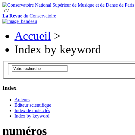
n°7
La Revue
du Conservatoire
Accueil
>
Index by keyword
Index
Auteurs
Éditeur scientifique
Index de mots-clés
Index by keyword
numéros