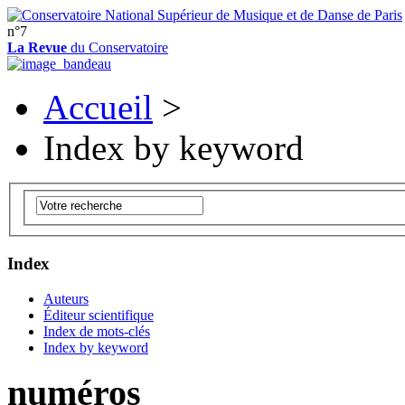
n°7
La Revue
du Conservatoire
Accueil
>
Index by keyword
Index
Auteurs
Éditeur scientifique
Index de mots-clés
Index by keyword
numéros