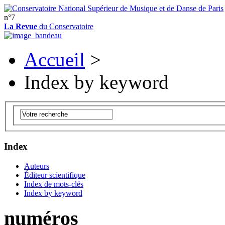
n°7
La Revue
du Conservatoire
Accueil
>
Index by keyword
Index
Auteurs
Éditeur scientifique
Index de mots-clés
Index by keyword
numéros