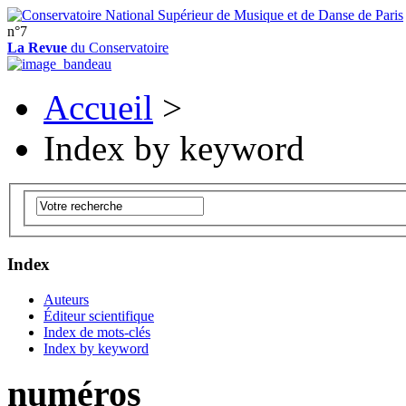
n°7
La Revue
du Conservatoire
Accueil
>
Index by keyword
Index
Auteurs
Éditeur scientifique
Index de mots-clés
Index by keyword
numéros