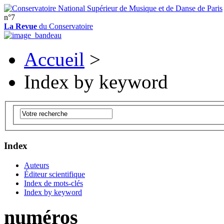
n°7
La Revue
du Conservatoire
Accueil
>
Index by keyword
Index
Auteurs
Éditeur scientifique
Index de mots-clés
Index by keyword
numéros