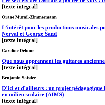
Les secrets des castrats à portée de voix : 
[texte intégral]
Orane
Murail-Zimmermann
L’intérêt pour les productions musicales p
Nerval et George Sand
[texte intégral]
Caroline
Delume
Que nous apprennent les guitares anciennes
[texte intégral]
Benjamin
Soistier
D’ici et d’ailleurs : un projet pédagogique
en milieu scolaire (AIMS)
[texte intégral]