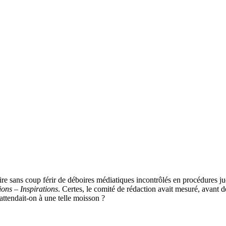
uire sans coup férir de déboires médiatiques incontrôlés en procédures j
ions – Inspirations
. Certes, le comité de rédaction avait mesuré, avant 
attendait-on à une telle moisson ?