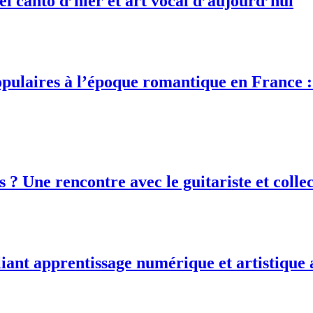
bel canto d’hier et art vocal d’aujourd’hui
opulaires à l’époque romantique en France 
 ? Une rencontre avec le guitariste et coll
 liant apprentissage numérique et artistique 