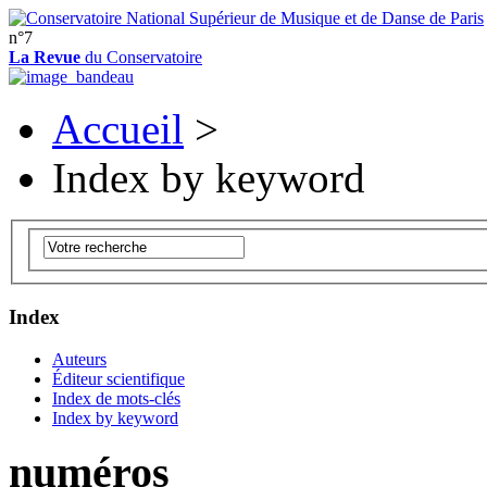
n°7
La Revue
du Conservatoire
Accueil
>
Index by keyword
Index
Auteurs
Éditeur scientifique
Index de mots-clés
Index by keyword
numéros