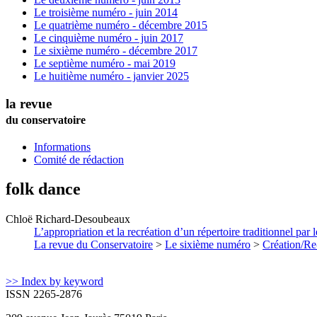
Le troisième numéro - juin 2014
Le quatrième numéro - décembre 2015
Le cinquième numéro - juin 2017
Le sixième numéro - décembre 2017
Le septième numéro - mai 2019
Le huitième numéro - janvier 2025
la revue
du conservatoire
Informations
Comité de rédaction
folk dance
Chloë
Richard-Desoubeaux
L’appropriation et la recréation d’un répertoire traditionnel pa
La revue du Conservatoire
>
Le sixième numéro
>
Création/Re
>> Index by keyword
ISSN 2265-2876