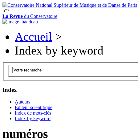
n°7
La Revue
du Conservatoire
Accueil
>
Index by keyword
Index
Auteurs
Éditeur scientifique
Index de mots-clés
Index by keyword
numéros