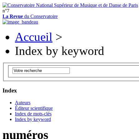
n°7
La Revue
du Conservatoire
Accueil
>
Index by keyword
Index
Auteurs
Éditeur scientifique
Index de mots-clés
Index by keyword
numéros