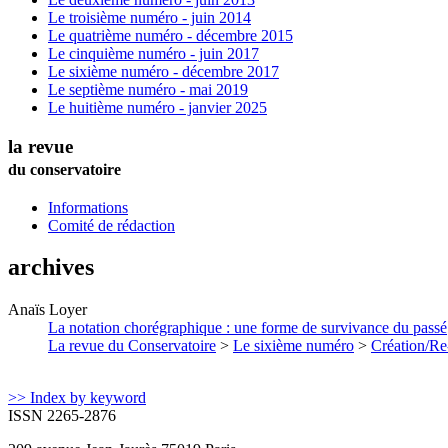
Le troisième numéro - juin 2014
Le quatrième numéro - décembre 2015
Le cinquième numéro - juin 2017
Le sixième numéro - décembre 2017
Le septième numéro - mai 2019
Le huitième numéro - janvier 2025
la revue
du conservatoire
Informations
Comité de rédaction
archives
Anaïs
Loyer
La notation chorégraphique : une forme de survivance du passé
La revue du Conservatoire
>
Le sixième numéro
>
Création/Re
>> Index by keyword
ISSN 2265-2876