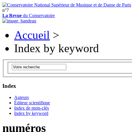
n°7
La Revue
du Conservatoire
Accueil
>
Index by keyword
Index
Auteurs
Éditeur scientifique
Index de mots-clés
Index by keyword
numéros