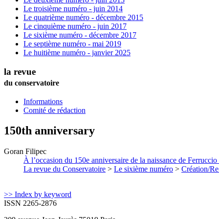
Le troisième numéro - juin 2014
Le quatrième numéro - décembre 2015
Le cinquième numéro - juin 2017
Le sixième numéro - décembre 2017
Le septième numéro - mai 2019
Le huitième numéro - janvier 2025
la revue
du conservatoire
Informations
Comité de rédaction
150th anniversary
Goran
Filipec
À l’occasion du 150e anniversaire de la naissance de Ferruccio B
La revue du Conservatoire
>
Le sixième numéro
>
Création/Re
>> Index by keyword
ISSN 2265-2876