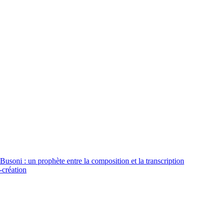
usoni : un prophète entre la composition et la transcription
-création