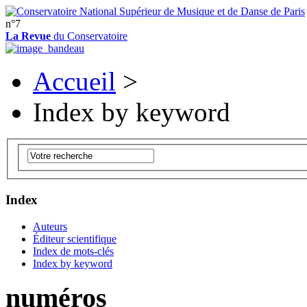
n°7
La Revue
du Conservatoire
Accueil
>
Index by keyword
Index
Auteurs
Éditeur scientifique
Index de mots-clés
Index by keyword
numéros