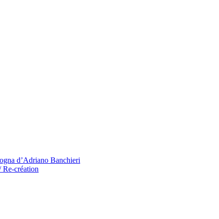
mpogna d’Adriano Banchieri
/ Re-création